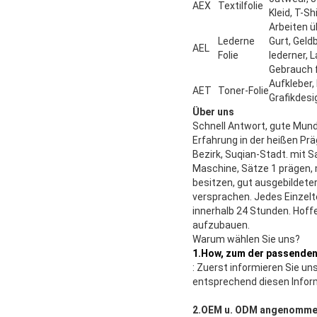
AEX
Textilfolie
Kleid, T-
Arbeiten
Lederne
Gurt, Gel
AEL
Folie
lederner, 
Gebrau
Aufkleber,
AET
Toner-Folie
Grafikdesi
Über uns
Schnell Antwort, gute Mund
Erfahrung in der heißen Prä
Bezirk, Suqian-Stadt. mit 
Maschine, Sätze 1 prägen, m
besitzen, gut ausgebildet
versprachen. Jedes Einzelt
innerhalb 24 Stunden. Hoffe
aufzubauen.
Warum wählen Sie uns?
1.How, zum der passenden
:
Zuerst informieren Sie un
entsprechend diesen Inform
2.OEM
u. ODM angenomme