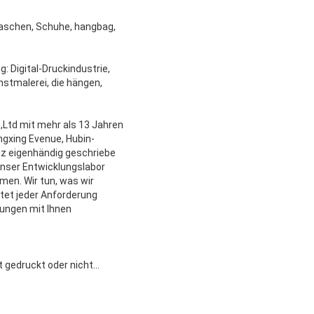
chen, Schuhe, hangbag,
-Druckindustrie,
nstmalerei, die hängen,
,Ltd mit mehr als 13 Jahren
ngxing Evenue, Hubin-
nz eigenhändig geschriebe
 unser Entwicklungslabor
en. Wir tun, was wir
rtet jeder Anforderung
hungen mit Ihnen
t gedruckt oder nicht…