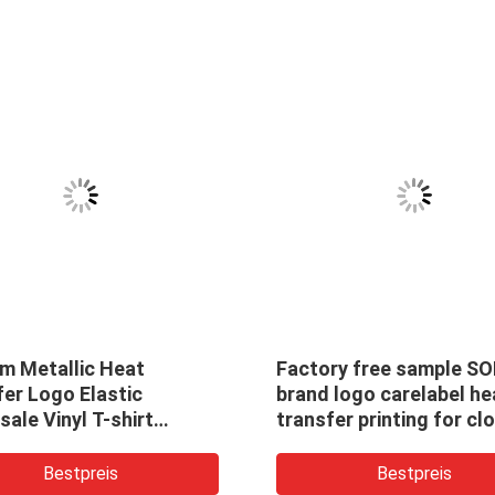
m Metallic Heat
Factory free sample S
er Logo Elastic
brand logo carelabel he
ale Vinyl T-shirt
transfer printing for cl
fer Paper
Bestpreis
Bestpreis