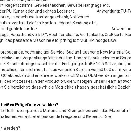
Shirt, Regenschirme, Gewebetaschen, Gewebe Hangtags etc.
 über PU, Kunstleder und echtes Leder etc. Anwendung: PU-Tas
dbörse, Handschuhe, Kastengeschenk, Notizbuch
Laufkatzenfall, Telefon-Kasten, lederne Kleidung etc.
ch für digitale Industrie. Anwendung: Digital
 Logo, Haupthandwerk DIY, Hochzeitskarte, Visitenkarte, Grußkarte, Ku
gn, das passende Maschine etc. priting ist: MGI, HP Indogo usw.
propaganda, hochrangiger Service. Suqian Huasheng New Material Co.
gefolie- und Verpackungsfolieindustrie. Unsere Fabrik gelegen in Shua
Satz-Beschichtungsmaschine der Fertigungsstraße 10 5 Sätze, die ga
etallisierten mchine etc., das wir einen Bereich von 50.000 sq m wir
er QC abdecken und erfahrene workers.OEM und ODM werden angenomm
eil des Prozesses in der Produktion, die wir folgen. Unser Team antwo
n Sie herzlichst, dass wir die Möglichkeit haben, geschäftliche Bezie
 heißen Prägefolie zu wählen?
s bitte Ihr stempelndes Material und Stempelnbereich, das Material mi
ationen, wir anbietet passende Freigabe und Kleber für Sie.
n werden?