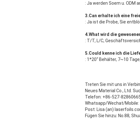
: Ja werden Soem u. ODM a
3.Can
erhalte ich eine fre
: Ja ist die Probe, Sie entb
4.What wird die gewesene
:
T/T, L/C, Geschäftsversic
5.Could kenne ich die Lief
: 1*20“ Behälter, 7~10 Tage
Treten Sie mit uns in Verb
Neues Material Co., Ltd. S
Telefon: +86-527-8286066
Whatsapp/Wechat/Mobile:
Post: Lisa (an) laserfoils.c
Fügen Sie hinzu: No.88, Shu