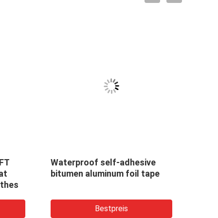
OFT
Waterproof self-adhesive
SINA
at
bitumen aluminum foil tape
Easy 
othes
Vinyl
Cham
Bestpreis