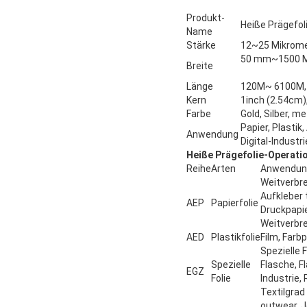
Produkt-
Heiße Prägefol
Name
Stärke
12~25 Mikrom
50 mm~1500 Mi
Breite
Länge
120M~ 6100M, 
Kern
1inch (2.54cm)
Farbe
Gold, Silber, 
Papier, Plastik
Anwendung
Digital-Indust
Heiße Prägefolie-Operat
Reihe
Arten
Anwendun
Weitverbre
Aufkleb
AEP
Papierfolie
Druckpapie
Weitverbr
AED
Plastikfolie
Film, Farb
Spezielle 
Spezielle
Flasche, F
EGZ
Folie
Industrie
Textilgrad
outwear, J