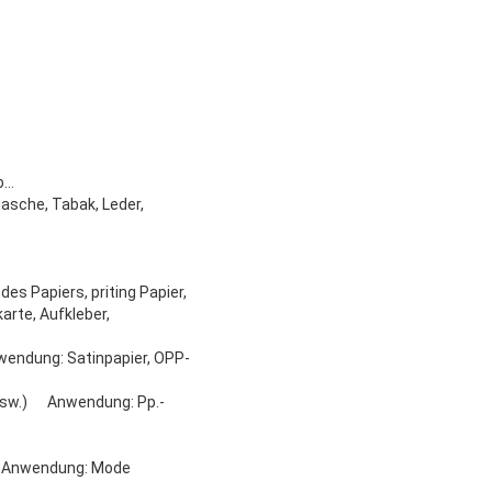
eb…
lasche, Tabak, Leder,
es Papiers, priting Papier,
 Aufkleber,
endung: Satinpapier, OPP-
R usw.) Anwendung: Pp.-
tet Anwendung: Mode