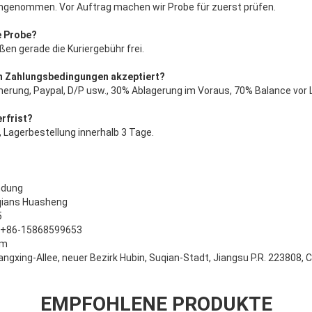
ngenommen. Vor Auftrag machen wir Probe für zuerst prüfen.
ie Probe?
lößen gerade die Kuriergebühr frei.
n Zahlungsbedingungen akzeptiert?
herung, Paypal, D/P usw., 30% Ablagerung im Voraus, 70% Balance vor 
erfrist?
, Lagerbestellung innerhalb 3 Tage.
indung
uqians Huasheng
5
 +86-15868599653
om
angxing-Allee, neuer Bezirk Hubin, Suqian-Stadt, Jiangsu P.R. 223808, 
EMPFOHLENE PRODUKTE