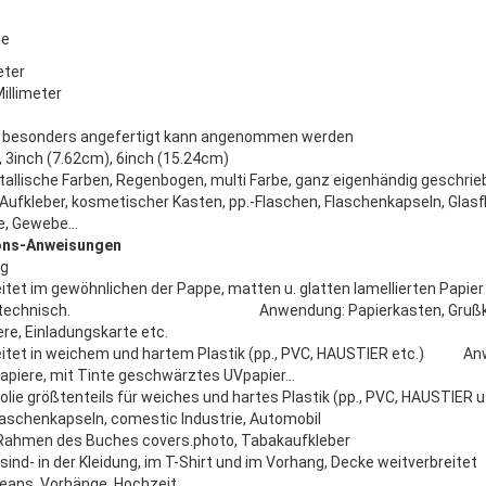
ie
eter
llimeter
besonders angefertigt kann angenommen werden
, 3inch (7.62cm), 6inch (15.24cm)
metallische Farben, Regenbogen, multi Farbe, ganz eigenhändig geschri
, Aufkleber, kosmetischer Kasten, pp.-Flaschen, Flaschenkapseln, Glasf
rie, Gewebe…
ions-Anweisungen
g
itet im gewöhnlichen der Pappe, matten u. glatten lamellierten Papier d
er technisch. Anwendung: Papierkasten, Grußkarte,
re, Einladungskarte etc.
eitet in weichem und hartem Plastik (pp., PVC, HAUSTIER etc.) Anw
papiere, mit Tinte geschwärztes UVpapier…
Folie größtenteils für weiches und hartes Plastik (pp., PVC, HAUSTIE
laschenkapseln, comestic Industrie, Automobil
, Rahmen des Buches covers.photo, Tabakaufkleber
 sind- in der Kleidung, im T-Shirt und im Vorhang, Decke weitverbrei
eans, Vorhänge, Hochzeit