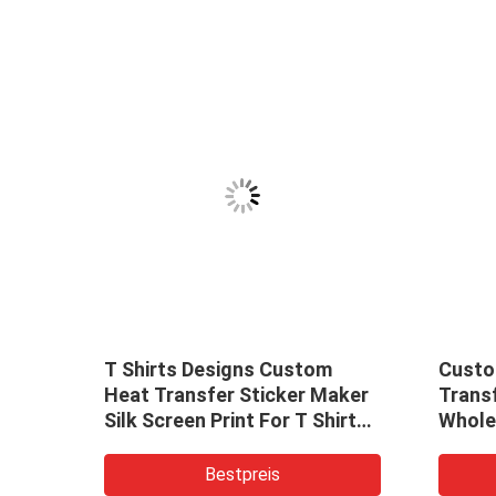
e
T Shirts Designs Custom
Custo
pe
Heat Transfer Sticker Maker
Transf
Silk Screen Print For T Shirt
Wholes
And Cotton Bags
Trans
Bestpreis